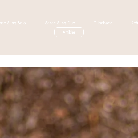
nse Sling Solo
Sanse Sling Duo
Tilbehør
Ref
Artikler