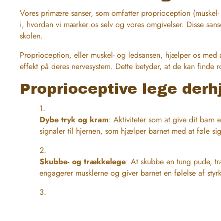
Vores primære sanser, som omfatter proprioception (muskel- o
i, hvordan vi mærker os selv og vores omgivelser. Disse sans
skolen.
Proprioception, eller muskel- og ledsansen, hjælper os med 
effekt på deres nervesystem. Dette betyder, at de kan finde r
Proprioceptive lege der
Dybe tryk og kram
: Aktiviteter som at give dit barn
signaler til hjernen, som hjælper barnet med at føle si
Skubbe- og trækkelege
: At skubbe en tung pude, træ
engagerer musklerne og giver barnet en følelse af styr
Brug af sansegynge
: En sansegynge, der giver barne
hvilket kan have en organiserende effekt på barnets ne