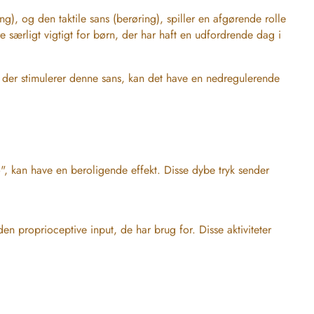
), og den taktile sans (berøring), spiller en afgørende rolle
 særligt vigtigt for børn, der har haft en udfordrende dag i
, der stimulerer denne sans, kan det have en nedregulerende
o", kan have en beroligende effekt. Disse dybe tryk sender
en proprioceptive input, de har brug for. Disse aktiviteter
v. Gyngens bevægelser stimulerer det vestibulære system,
e ro og balance.