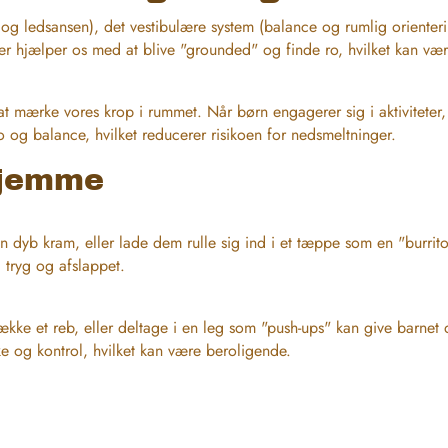
g ledsansen), det vestibulære system (balance og rumlig orientering
er hjælper os med at blive "grounded" og finde ro, hvilket kan være
at mærke vores krop i rummet. Når børn engagerer sig i aktiviteter
o og balance, hvilket reducerer risikoen for nedsmeltninger.
hjemme
 en dyb kram, eller lade dem rulle sig ind i et tæppe som en "burrit
g tryg og afslappet.
kke et reb, eller deltage i en leg som "push-ups" kan give barnet d
ke og kontrol, hvilket kan være beroligende.
t mulighed for at gynge frem og tilbage, kan være ekstremt effekti
rvesystem. Dette kan hjælpe barnet med at finde en følelse af indr