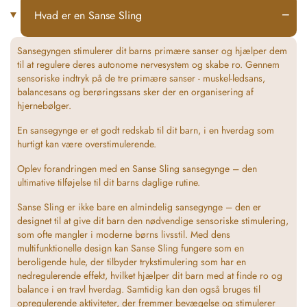
a
i
−
Hvad er en Sanse Sling
c
n
e
t
b
e
Sansegyngen stimulerer dit barns primære sanser og hjælper dem
o
r
til at regulere deres autonome nervesystem og skabe ro. Gennem
o
e
sensoriske indtryk på de tre primære sanser - muskel-ledsans,
k
s
balancesans og berøringssans sker der en organisering af
t
hjernebølger.
En sansegynge er et godt redskab til dit barn, i en hverdag som
hurtigt kan være overstimulerende.
Oplev forandringen med en Sanse Sling sansegynge – den
ultimative tilføjelse til dit barns daglige rutine.
Sanse Sling er ikke bare en almindelig sansegynge – den er
designet til at give dit barn den nødvendige sensoriske stimulering,
som ofte mangler i moderne børns livsstil. Med dens
multifunktionelle design kan Sanse Sling fungere som en
beroligende hule, der tilbyder trykstimulering som har en
nedregulerende effekt, hvilket hjælper dit barn med at finde ro og
balance i en travl hverdag. Samtidig kan den også bruges til
opregulerende aktiviteter, der fremmer bevægelse og stimulerer