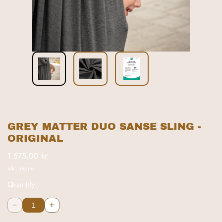
GREY MATTER DUO SANSE SLING -
ORIGINAL
1.575,00 kr
inkl. moms
Quantity:
a
n