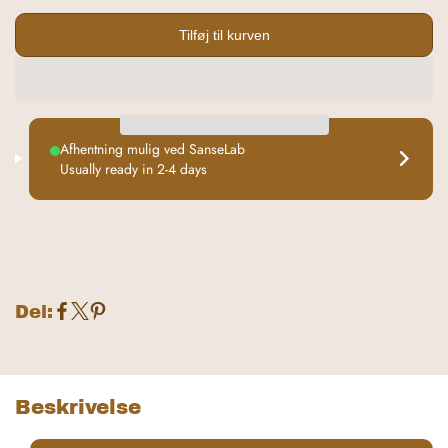
t
a
Tilføj til kurven
l
Afhentning mulig ved
SanseLab
Usually ready in 2-4 days
Del:
D
D
D
e
e
e
l
l
l
p
p
p
Beskrivelse
å
å
å
F
X
P