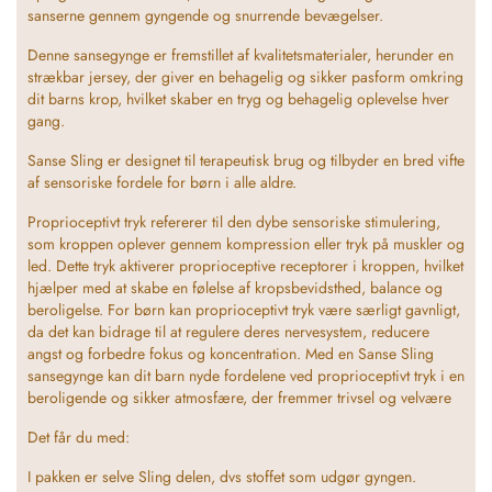
sanserne gennem gyngende og snurrende bevægelser.
Denne sansegynge er fremstillet af kvalitetsmaterialer, herunder en
strækbar jersey, der giver en behagelig og sikker pasform omkring
dit barns krop, hvilket skaber en tryg og behagelig oplevelse hver
gang.
Sanse Sling er designet til terapeutisk brug og tilbyder en bred vifte
af sensoriske fordele for børn i alle aldre.
Proprioceptivt tryk refererer til den dybe sensoriske stimulering,
som kroppen oplever gennem kompression eller tryk på muskler og
led. Dette tryk aktiverer proprioceptive receptorer i kroppen, hvilket
hjælper med at skabe en følelse af kropsbevidsthed, balance og
beroligelse. For børn kan proprioceptivt tryk være særligt gavnligt,
da det kan bidrage til at regulere deres nervesystem, reducere
angst og forbedre fokus og koncentration. Med en Sanse Sling
sansegynge kan dit barn nyde fordelene ved proprioceptivt tryk i en
beroligende og sikker atmosfære, der fremmer trivsel og velvære
Det får du med:
I pakken er selve Sling delen, dvs stoffet som udgør gyngen.